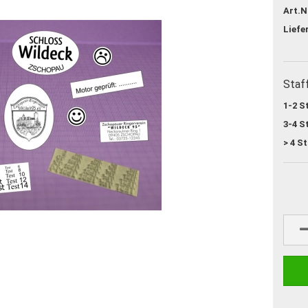
Art.N
Liefe
Staf
1-2 S
3-4 S
> 4 St