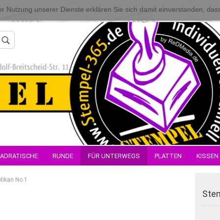
 der Nutzung unserer Dienste erklären Sie sich damit einverstanden, da
Konto erstellen
ADRATISCHE
RUNDE
FÜR UNTERWEGS
PLATTEN
KISSEN
Passwort verges
elikan No.1
Stem