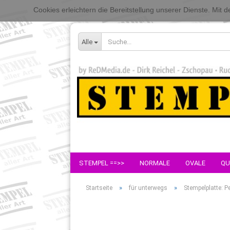
Cookies erleichtern die Bereitstellung unserer Dienste. Mit
Alle
STEMPEL ==>>
NORMALE
OVALE
QU
»
»
Startseite
für unterwegs
Stempelplatte: P