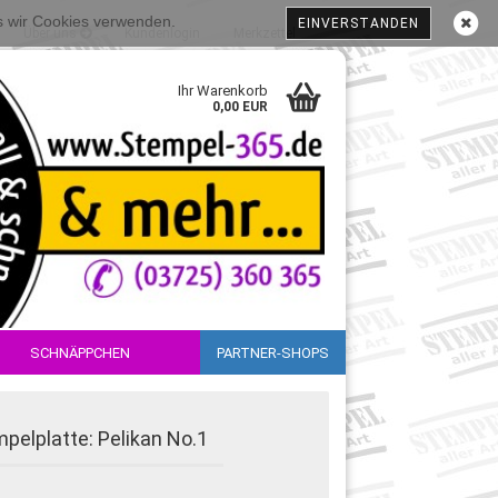
ss wir Cookies verwenden.
EINVERSTANDEN
Über uns
Kundenlogin
Merkzettel
Ihr Warenkorb
0,00 EUR
SCHNÄPPCHEN
PARTNER-SHOPS
sen?
pelplatte: Pelikan No.1