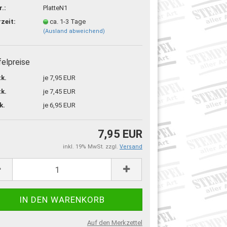
r.:
PlatteN1
rzeit:
ca. 1-3 Tage
(Ausland abweichend)
felpreise
tk.
je 7,95 EUR
tk.
je 7,45 EUR
k.
je 6,95 EUR
7,95 EUR
inkl. 19% MwSt. zzgl.
Versand
Auf den Merkzettel