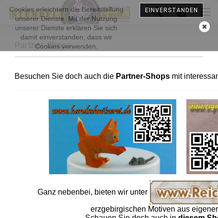
Cookies erleichtern die Bereitstellung
EINVERSTANDEN
unserer Dienste. Mit der Nutzung
unserer Dienste erklären Sie sich
damit einverstanden, dass wir
Partner-Shops
Cookies verwenden.
Besuchen Sie doch auch die
Partner-Shops
mit interess
Ganz nebenbei, bieten wir unter
erzgebirgischen Motiven aus eigener
Schauen Sie doch auch in
diesem S