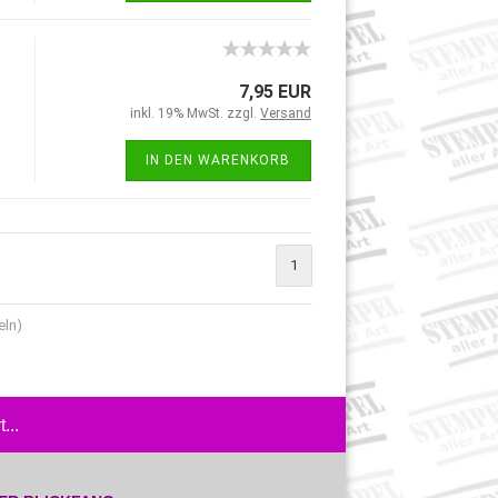
7,95 EUR
inkl. 19% MwSt. zzgl.
Versand
IN DEN WARENKORB
1
eln)
...