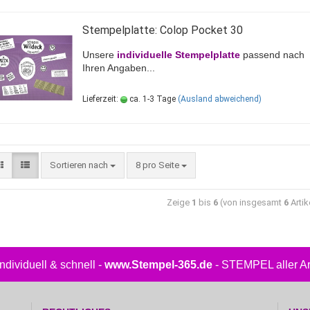
Stempelplatte: Colop Pocket 30
Unsere
individuelle Stempelplatte
passend nach
Ihren Angaben...
Lieferzeit:
ca. 1-3 Tage
(Ausland abweichend)
Sortieren nach
8 pro Seite
Zeige
1
bis
6
(von insgesamt
6
Artik
.individuell & schnell -
www.Stempel-365.de
- STEMPEL aller Art