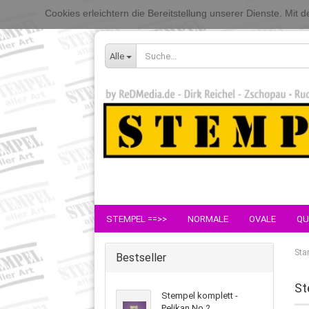
Cookies erleichtern die Bereitstellung unserer Dienste. Mit
Alle
STEMPEL ==>>
NORMALE
OVALE
QU
Star
Bestseller
St
Stempel komplett -
Pelikan No.2