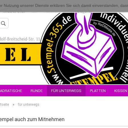
 der Nutzung unserer Dienste erklären Sie sich damit einverstanden, da
Konto erstellen
ADRATISCHE
RUNDE
FÜR UNTERWEGS
PLATTEN
KISSEN
Passwort verges
»
tseite
für unterwegs
empel auch zum Mitnehmen