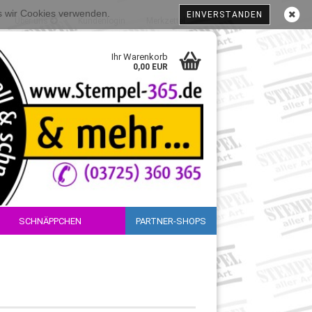
ss wir Cookies verwenden.
EINVERSTANDEN
Über uns
Kundenlogin
Merkzettel
Ihr Warenkorb
0,00 EUR
SCHNÄPPCHEN
PARTNER-SHOPS
sen?