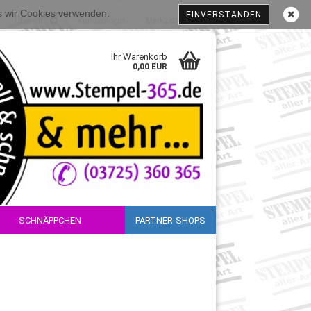
ss wir Cookies verwenden.
EINVERSTANDEN
Über uns
Kundenlogin
Merkzettel
Ihr Warenkorb
0,00 EUR
SCHNÄPPCHEN
PARTNER-SHOPS
sen?