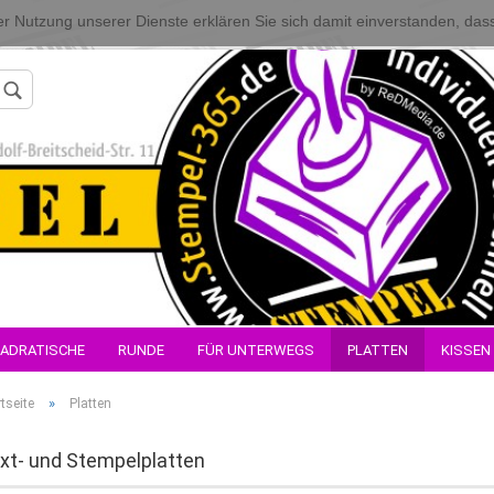
 der Nutzung unserer Dienste erklären Sie sich damit einverstanden, da
Konto erstellen
ADRATISCHE
RUNDE
FÜR UNTERWEGS
PLATTEN
KISSEN
Passwort verges
»
tseite
Platten
xt- und Stempelplatten