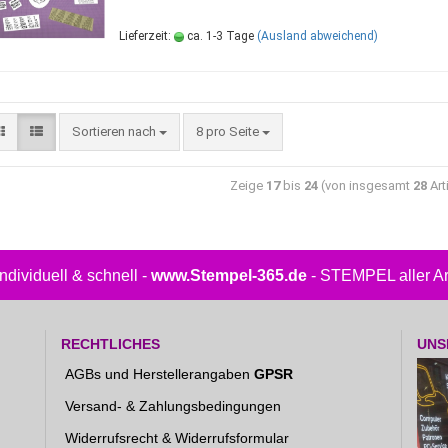
Lieferzeit:
ca. 1-3 Tage
(Ausland abweichend)
Sortieren nach
8 pro Seite
Zeige
17
bis
24
(von insgesamt
28
Art
.individuell & schnell -
www.Stempel-365.de
- STEMPEL aller Art
RECHTLICHES
UNS
AGBs und Herstellerangaben
GPSR
Versand- & Zahlungsbedingungen
Widerrufsrecht & Widerrufsformular