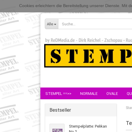
Cookies erleichtern die Bereitstellung unserer Dienste. Mit
Alle
STEMPEL ==>>
NORMALE
OVALE
QU
Star
Bestseller
Te
Stempelplatte: Pelikan
No.2