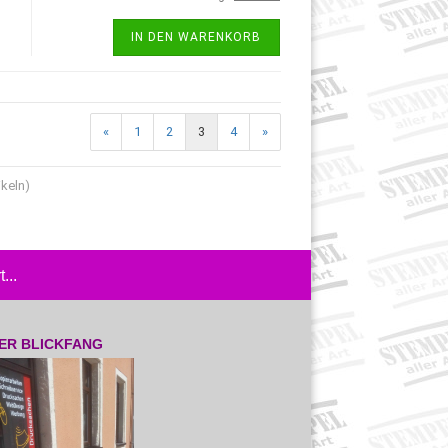
IN DEN WARENKORB
«
1
2
3
4
»
ikeln)
...
ER BLICKFANG