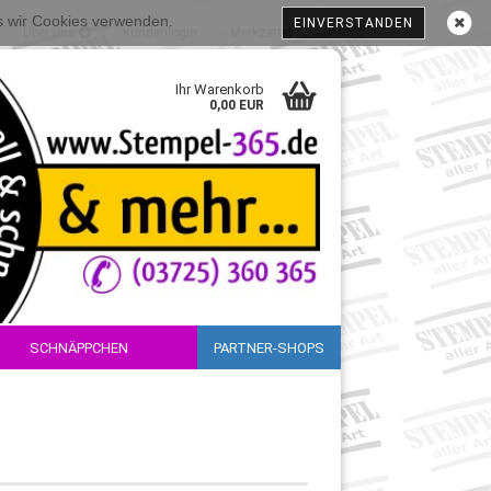
ss wir Cookies verwenden.
EINVERSTANDEN
Über uns
Kundenlogin
Merkzettel
Ihr Warenkorb
0,00 EUR
SCHNÄPPCHEN
PARTNER-SHOPS
sen?