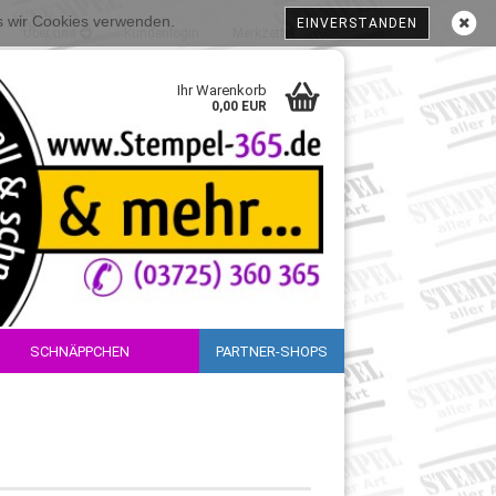
ss wir Cookies verwenden.
EINVERSTANDEN
Über uns
Kundenlogin
Merkzettel
Ihr Warenkorb
0,00 EUR
SCHNÄPPCHEN
PARTNER-SHOPS
sen?