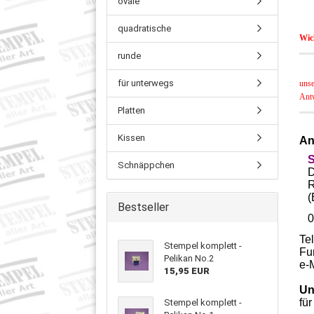
ovale
quadratische
Wic
runde
für unterwegs
unse
Antw
Platten
Kissen
An
S
Schnäppchen
Di
Ru
(E
Bestseller
09
Te
Stempel komplett -
Fu
Pelikan No.2
e-
15,95 EUR
Un
fü
Stempel komplett -