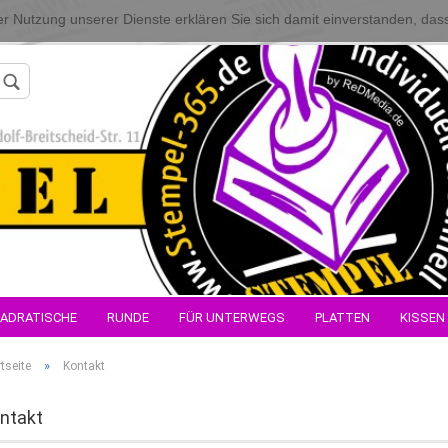
 der Nutzung unserer Dienste erklären Sie sich damit einverstanden, da
Konto erstellen
ADRATISCHE
RUNDE
FÜR UNTERWEGS
PLATTEN
KISSEN
Passwort verges
»
tseite
Kontakt
ntakt