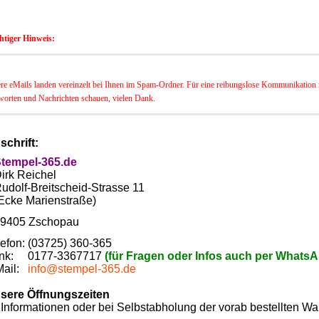
htiger Hinweis:
re eMails landen vereinzelt bei Ihnen im Spam-Ordner. Für eine reibungslose Kommunikation m
orten und Nachrichten schauen, vielen Dank.
schrift:
tempel-365.de
rk Reichel
dolf-Breitscheid-Strasse 11
cke Marienstraße)
405 Zschopau
lefon: (03725) 360-365
nk: 0177-3367717
(für Fragen oder Infos auch per WhatsA
Mail:
info@stempel-365.de
sere Öffnungszeiten
r Informationen oder bei Selbstabholung der vorab bestellten Wa