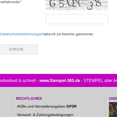
herheitscode
e
Datenschutzbestimmungen
habe ich zur Kenntnis genommen.
ZURÜCK
.individuell & schnell -
www.Stempel-365.de
- STEMPEL aller Art
RECHTLICHES
UNS
AGBs und Herstellerangaben
GPSR
Versand- & Zahlungsbedingungen